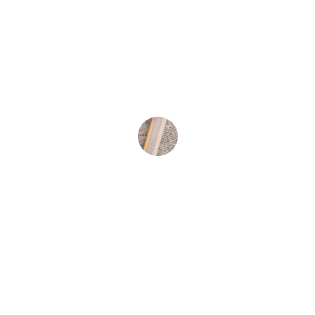
★★★★★
Nordic Path ha transformado mi 
aprendizaje del noruego, ¡los recursos 
son increíbles y muy útiles!
María López
★★★★★
Gracias a Nordic Path, he mejorado 
significativamente mi fluidez en 
noruego y mi confianza profesional.