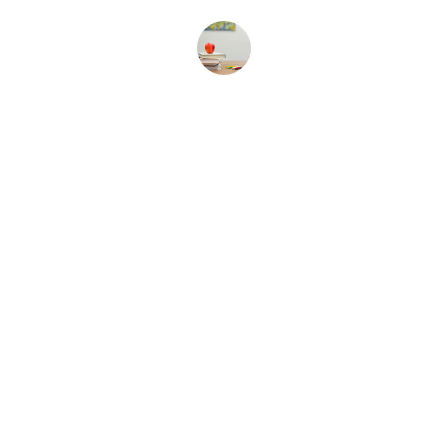
Juan Pérez
Aprendizaje
Mejora tus habilidades lingüísticas con IA.
FLUIDEZ
nordicpath123
1234567890