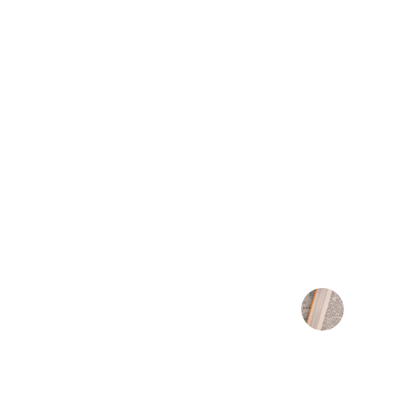
★★★★★
Nordic Path ha transformado mi aprendiza
recursos son increíbles y muy
María López