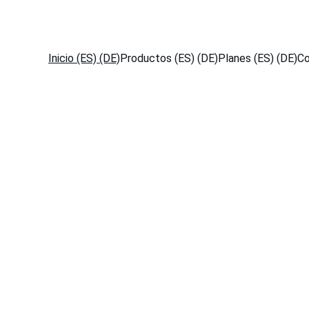
¡DESCUENTOS ESPECIALES EN NUESTROS PRODUCTOS AHORA!
Inicio (ES) (DE)
Productos (ES) (DE)
Planes (ES) (DE)
Co
oruego