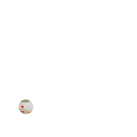
★★★★★
ath, he mejorado significativamente mi 
oruego y mi confianza profesional.
Juan Pérez