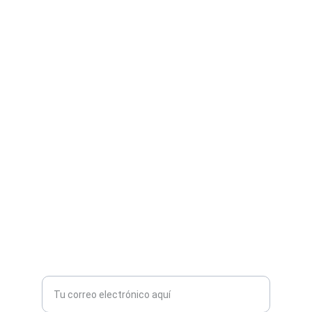
Aprendizaje
Mejora tus habilidades lingüísticas con IA.
FLUIDEZ
nordicpath123
1234567890
TECNOLOGÍA
Ingresa tu correo electrónico aquí