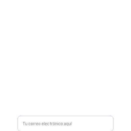
Aprendizaje
Mejora tus habilidades lingüísticas con IA.
FLUIDEZ
nordicpath123
1234567890
TECNOLOGÍA
Ingresa tu correo electrónico aquí