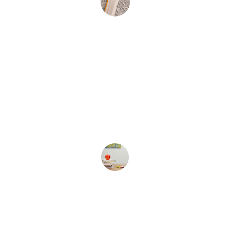
María López
★★★★★
Gracias a Nordic Path, he mejorado 
significativamente mi fluidez en 
noruego y mi confianza profesional.
Juan Pérez