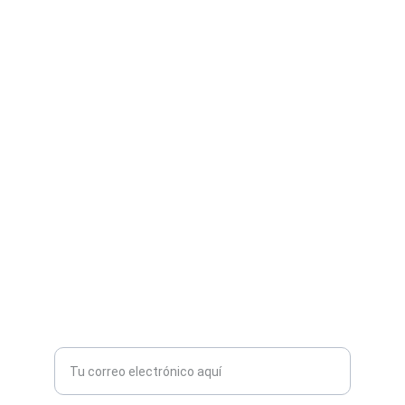
Aprendizaje
Mejora tus habilidades lingüísticas con IA.
FLUIDEZ
nordicpath123
1234567890
TECNOLOGÍA
Ingresa tu correo electrónico aquí