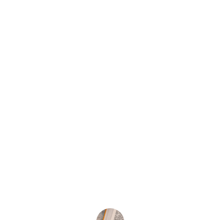
★★★★★
Nordic Path ha transformado mi 
aprendizaje del noruego, ¡los recursos 
son increíbles y muy útiles!